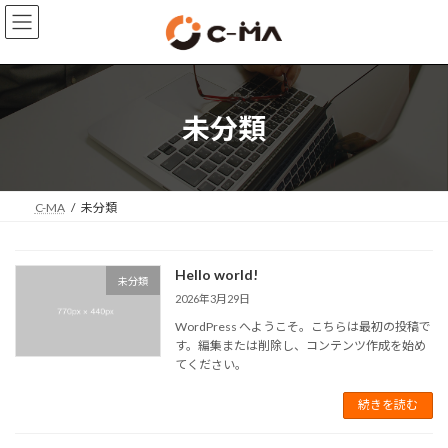
コ
ナ
ン
ビ
テ
ゲ
ン
ー
ツ
シ
へ
ョ
未分類
ス
ン
キ
に
ッ
移
プ
動
C-MA
未分類
Hello world!
未分類
2026年3月29日
WordPress へようこそ。こちらは最初の投稿で
す。編集または削除し、コンテンツ作成を始め
てください。
続きを読む