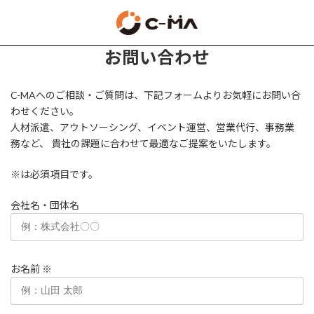
コ
ナ
ン
ビ
テ
ゲ
ン
ー
お問い合わせ
ツ
シ
へ
ョ
ス
ン
C-MAへのご相談・ご質問は、下記フォームよりお気軽にお問い合
キ
に
わせください。
ッ
移
人材派遣、アウトソーシング、イベント運営、営業代行、事務業
プ
動
務など、 貴社の課題に合わせて最適なご提案をいたします。
※
は必須項目です。
会社名・団体名
お名前
※